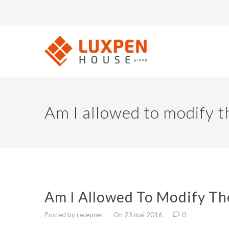
Am I allowed to modify t
Am I Allowed To Modify Th
Posted by recepnet
On 23 mai 2016
0