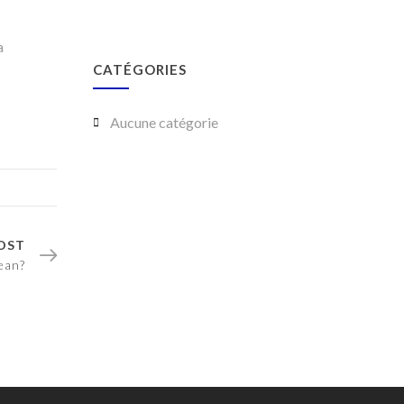
a
CATÉGORIES
Aucune catégorie
OST
ean?