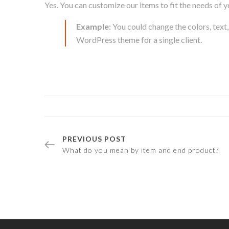
Yes. You can customize our items to fit the needs of 
Example:
You could change the colors, text
WordPress theme for a single client.
PREVIOUS POST
What do you mean by item and end product?