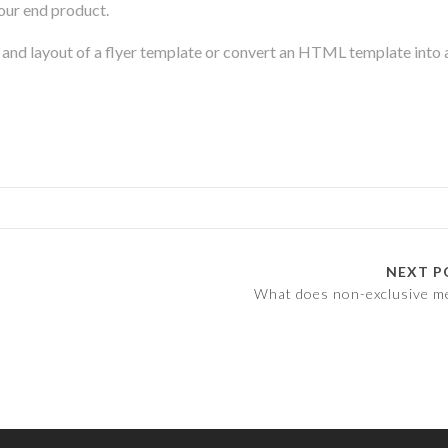
your end product.
, and layout of a flyer template or convert an HTML template into 
NEXT P
What does non-exclusive m