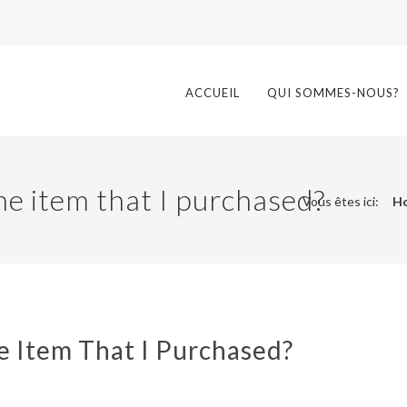
ACCUEIL
QUI SOMMES-NOUS?
he item that I purchased?
Vous êtes ici:
H
e Item That I Purchased?