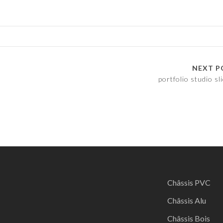
NEXT P
portfolio studio sl
Châssis PVC
Châssis Alu
Châssis Bois